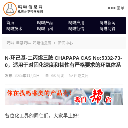
菜单
首页
吗啉产品
吗啉应用
吗啉新闻
吗啉技术
吗啉百科
吗啉行情
吗啉问答
吗啉_甲基吗啉_吗啉信息网
新闻中心
N-环己基-二丙烯三胺 CHAPAPA CAS No:5332-73-
0，适用于对固化速度和韧性有严格要求的环氧体系
发布: 2025年11月1日
780
阅读
评论关闭
各位化工界的同仁们，大家早上好！