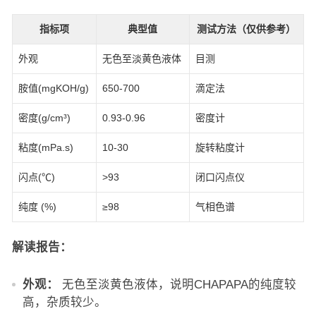
指标项
典型值
测试方法（仅供参考）
外观
无色至淡黄色液体
目测
胺值(mgKOH/g)
650-700
滴定法
密度(g/cm³)
0.93-0.96
密度计
粘度(mPa.s)
10-30
旋转粘度计
闪点(℃)
>93
闭口闪点仪
纯度 (%)
≥98
气相色谱
解读报告：
外观：
无色至淡黄色液体，说明CHAPAPA的纯度较
高，杂质较少。