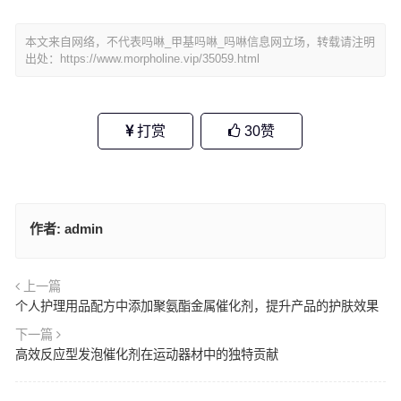
本文来自网络，不代表吗啉_甲基吗啉_吗啉信息网立场，转载请注明
出处：
https://www.morpholine.vip/35059.html
打赏
30
赞
作者:
admin
上一篇
个人护理用品配方中添加聚氨酯金属催化剂，提升产品的护肤效果
下一篇
高效反应型发泡催化剂在运动器材中的独特贡献