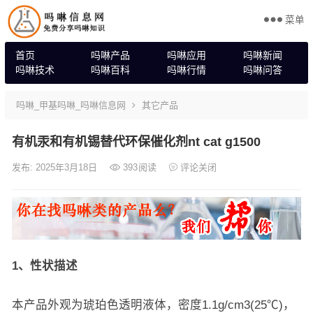
菜单
首页
吗啉产品
吗啉应用
吗啉新闻
吗啉技术
吗啉百科
吗啉行情
吗啉问答
吗啉_甲基吗啉_吗啉信息网
其它产品
有机汞和有机锡替代环保催化剂nt cat g1500
发布: 2025年3月18日
393
阅读
评论关闭
1、性状描述
本产品外观为琥珀色透明液体，密度1.1g/cm3(25℃)，