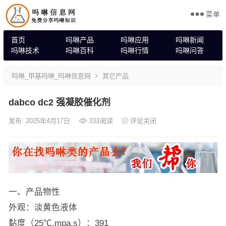
菜单
首页
吗啉产品
吗啉应用
吗啉新闻
吗啉技术
吗啉百科
吗啉行情
吗啉问答
吗啉_甲基吗啉_吗啉信息网
其它产品
dabco dc2 强凝胶催化剂
发布: 2025年4月17日
333
阅读
评论关闭
一、产品物性
外观：淡黄色液体
黏度（25℃,mpa.s）：391