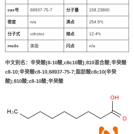
cas号
68937-75-7
分子量
158.23800
密度
n/a
沸点
254.5ºc
分子式
c
h
o
熔点
12.4ºc
9
18
2
msds
美版
闪点
n/a
中文别名：辛癸酸(8-10酸,c8c10酸);810混合酸;辛癸酸
c8-10;辛癸酸c8-10,68937-75-7;脂肪酸c8c10(辛癸
酸);810酸;c8-10酸;辛癸酸