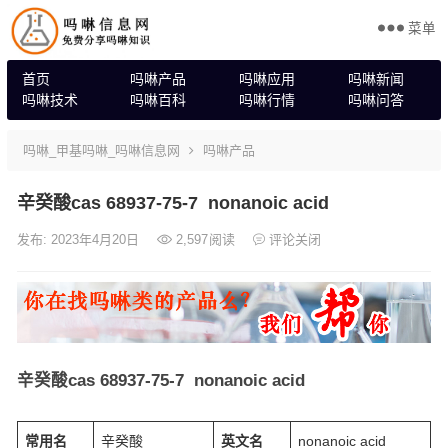
菜单
首页
吗啉产品
吗啉应用
吗啉新闻
吗啉技术
吗啉百科
吗啉行情
吗啉问答
吗啉_甲基吗啉_吗啉信息网
吗啉产品
辛癸酸cas 68937-75-7 nonanoic acid
发布: 2023年4月20日
2,597
阅读
评论关闭
辛癸酸
cas 68937-75-7
nonanoic acid
常用名
辛癸酸
英文名
nonanoic acid